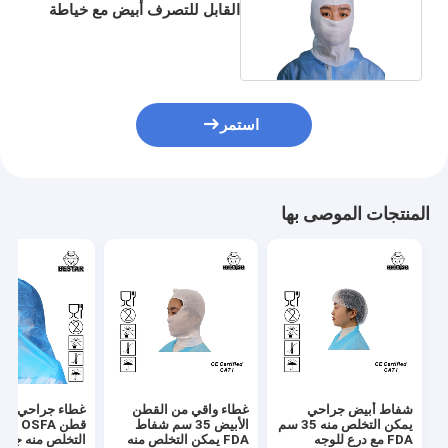
القابل للتصرف أبيض مع خياطة
الاوفرلوك
استمر
المنتجات الموصى بها
شفاط أبيض جراحي
غطاء واقي من القطن
يمكن التخلص منه 35 سم
الأبيض 35 سم شفاط
قطن OSFA 
FDA مع درع للوجه
FDA يمكن التخلص منه
التخلص منه جراحي