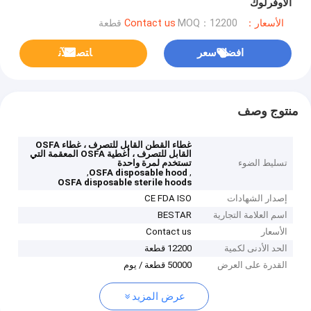
الاوفرلوك
الأسعار：Contact us
MOQ：12200 قطعة
افضل سعر
ﺎﺘﺼﻟ ﺍﻶﻧ
منتوج وصف
غطاء القطن القابل للتصرف ، غطاء OSFA
القابل للتصرف ، أغطية OSFA المعقمة التي
تسليط الضوء
تستخدم لمرة واحدة
,
,
OSFA disposable hood
OSFA disposable sterile hoods
إصدار الشهادات
CE FDA ISO
اسم العلامة التجارية
BESTAR
الأسعار
Contact us
الحد الأدنى لكمية
12200 قطعة
القدرة على العرض
50000 قطعة / يوم
عرض المزيد