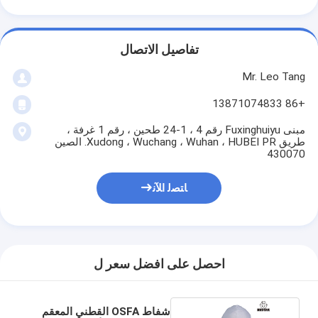
تفاصيل الاتصال
Mr. Leo Tang
+86 13871074833
مبنى Fuxinghuiyu رقم 4 ، 1-24 طحين ، رقم 1 غرفة ،
طريق Xudong ، Wuchang ، Wuhan ، HUBEI PR. الصين
430070
ﺎﺘﺼﻟ ﺍﻶﻧ
احصل على افضل سعر ل
شفاط OSFA القطني المعقم