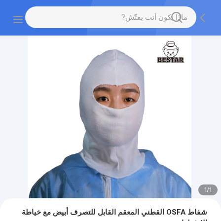
1
/
1
شفاط OSFA القطني المعقم القابل للتصرف أبيض مع خياطة