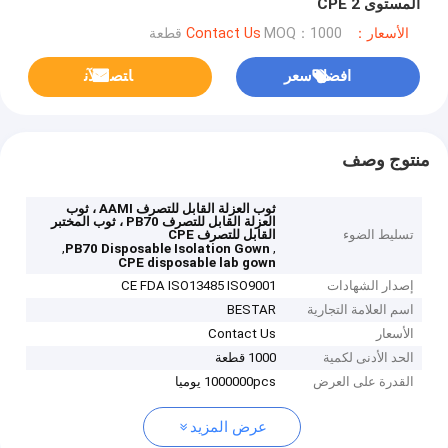
المستوى 2 CPE
الأسعار：Contact Us
MOQ：1000 قطعة
افضل سعر
ﺎﺘﺼﻟ ﺍﻶﻧ
منتوج وصف
ثوب العزلة القابل للتصرف AAMI ، ثوب
العزلة القابل للتصرف PB70 ، ثوب المختبر
تسليط الضوء
القابل للتصرف CPE
,
,
PB70 Disposable Isolation Gown
CPE disposable lab gown
إصدار الشهادات
CE FDA ISO13485 ISO9001
اسم العلامة التجارية
BESTAR
الأسعار
Contact Us
الحد الأدنى لكمية
1000 قطعة
القدرة على العرض
1000000pcs يوميا
عرض المزيد