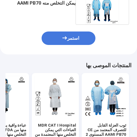
يمكن التخلص منه AAMI PB70
المستوى 2 CPE
استمر
المنتجات الموصى بها
ثوب العزلة القابل
MDR CAT I Hospital
عباءة واقية يمك
للتصرف المعتمد من CE
العباءات التي يمكن
منها من 
AAMI PB70 المستوى 2
التخلص منها المعتمدة من
التخلص منها من