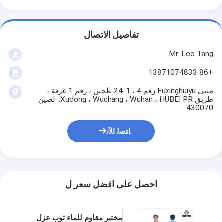
تفاصيل الاتصال
Mr. Leo Tang
+86 13871074833
مبنى Fuxinghuiyu رقم 4 ، 1-24 طحين ، رقم 1 غرفة ،
طريق Xudong ، Wuchang ، Wuhan ، HUBEI PR. الصين
430070
ﺎﺘﺼﻟ ﺍﻶﻧ
احصل على افضل سعر ل
مختبر مقاوم للماء ثوب عزل